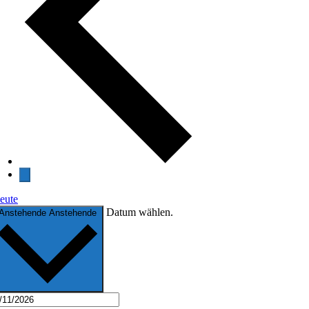
eute
Datum wählen.
Anstehende
Anstehende