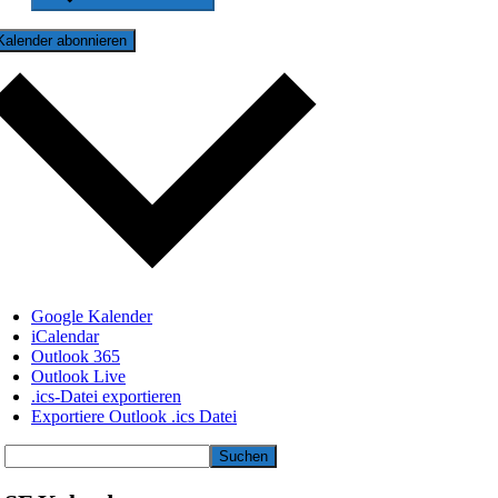
Kalender abonnieren
Google Kalender
iCalendar
Outlook 365
Outlook Live
.ics-Datei exportieren
Exportiere Outlook .ics Datei
Suchen