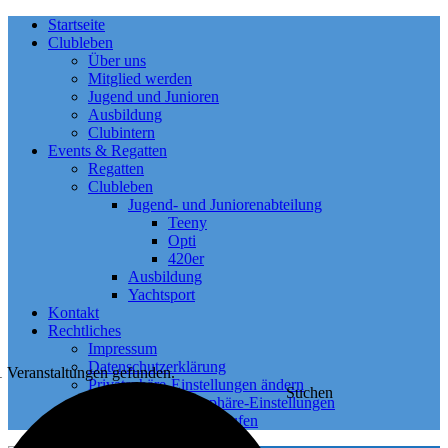
Startseite
Clubleben
Über uns
Mitglied werden
Jugend und Junioren
Ausbildung
Clubintern
Events & Regatten
Regatten
Clubleben
Jugend- und Juniorenabteilung
Teeny
Opti
420er
Ausbildung
Yachtsport
Kontakt
Rechtliches
Impressum
Datenschutzerklärung
1 Veranstaltungen gefunden.
Privatsphäre-Einstellungen ändern
Suchen
Historie der Privatsphäre-Einstellungen
Einwilligungen widerrufen