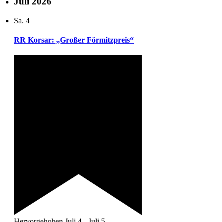
Juli 2026
Sa.
4
RR Korsar: „Großer Förmitzpreis“
Hervorgehoben
Juli 4
-
Juli 5