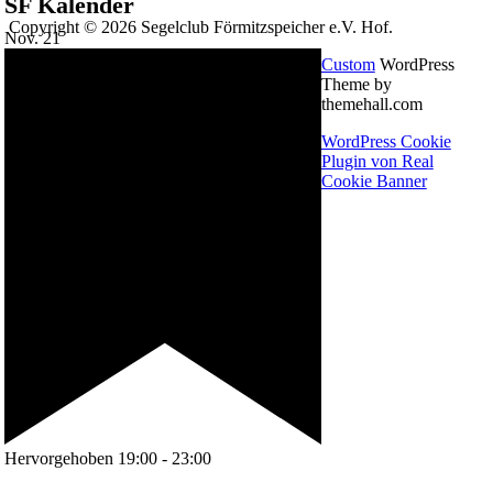
SF Kalender
Copyright © 2026 Segelclub Förmitzspeicher e.V. Hof.
Nov.
21
Custom
WordPress
Theme by
themehall.com
WordPress Cookie
Plugin von Real
Cookie Banner
Hervorgehoben
19:00
-
23:00