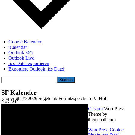
Google Kalender
iCalendar
Outlook 365
Outlook Live
.ics-Datei exportieren
Exportiere Outlook .ics Datei
Suchen
SF Kalender
Copyright © 2026 Segelclub Förmitzspeicher e.V. Hof.
Nov.
21
Custom
WordPress
Theme by
themehall.com
WordPress Cookie