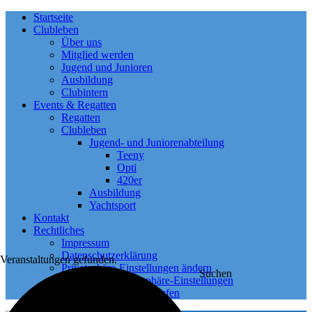
Startseite
Clubleben
Über uns
Mitglied werden
Jugend und Junioren
Ausbildung
Clubintern
Events & Regatten
Regatten
Clubleben
Jugend- und Juniorenabteilung
Teeny
Opti
420er
Ausbildung
Yachtsport
Kontakt
Rechtliches
Impressum
Datenschutzerklärung
 Veranstaltungen gefunden.
Privatsphäre-Einstellungen ändern
Suchen
Historie der Privatsphäre-Einstellungen
Einwilligungen widerrufen