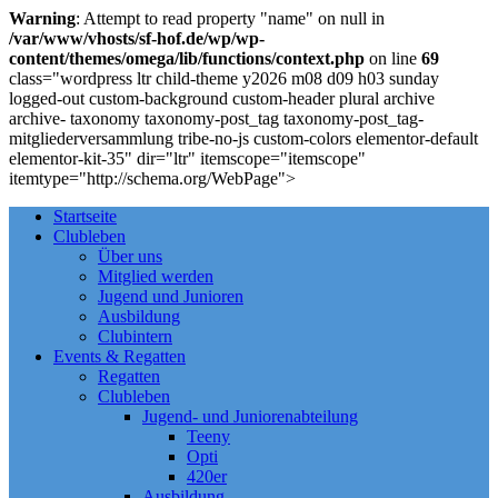
Warning
: Attempt to read property "name" on null in
/var/www/vhosts/sf-hof.de/wp/wp-
content/themes/omega/lib/functions/context.php
on line
69
class="wordpress ltr child-theme y2026 m08 d09 h03 sunday
logged-out custom-background custom-header plural archive
archive- taxonomy taxonomy-post_tag taxonomy-post_tag-
mitgliederversammlung tribe-no-js custom-colors elementor-default
elementor-kit-35" dir="ltr" itemscope="itemscope"
itemtype="http://schema.org/WebPage">
Startseite
Clubleben
Über uns
Mitglied werden
Jugend und Junioren
Ausbildung
Clubintern
Events & Regatten
Regatten
Clubleben
Jugend- und Juniorenabteilung
Teeny
Opti
420er
Ausbildung