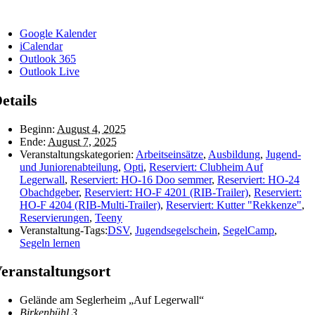
Google Kalender
iCalendar
Outlook 365
Outlook Live
etails
Beginn:
August 4, 2025
Ende:
August 7, 2025
Veranstaltungskategorien:
Arbeitseinsätze
,
Ausbildung
,
Jugend-
und Juniorenabteilung
,
Opti
,
Reserviert: Clubheim Auf
Legerwall
,
Reserviert: HO-16 Doo semmer
,
Reserviert: HO-24
Obachdgeber
,
Reserviert: HO-F 4201 (RIB-Trailer)
,
Reserviert:
HO-F 4204 (RIB-Multi-Trailer)
,
Reserviert: Kutter "Rekkenze"
,
Reservierungen
,
Teeny
Veranstaltung-Tags:
DSV
,
Jugendsegelschein
,
SegelCamp
,
Segeln lernen
eranstaltungsort
Gelände am Seglerheim „Auf Legerwall“
Birkenbühl 3