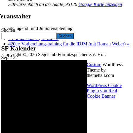
Schwarzenbach an der Saale
,
95126
Google Karte anzeigen
eranstalter
SF Jugend- und Juniorenabteilung
Suchen
Suchen
«
Förmitzkanne (Yardstick)
420er: Vorbereitungstraining für die IDJM (mit Roman Weber)
»
SF Kalender
Copyright © 2026 Segelclub Förmitzspeicher e.V. Hof.
Sep.
12
Custom
WordPress
Theme by
themehall.com
WordPress Cookie
Plugin von Real
Cookie Banner