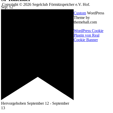
Copyright © 2026 Segelclub Förmitzspeicher e.V. Hof.
Sep.
12
Custom
WordPress
Theme by
themehall.com
WordPress Cookie
Plugin von Real
Cookie Banner
Hervorgehoben
September 12
-
September
13