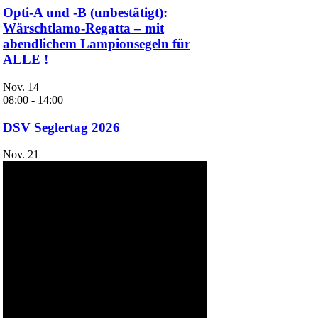
Opti-A und -B (unbestätigt):
Wärschtlamo-Regatta – mit
abendlichem Lampionsegeln für
ALLE !
Nov.
14
08:00
-
14:00
DSV Seglertag 2026
Nov.
21