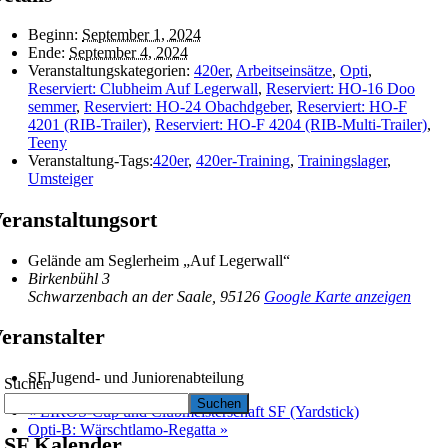
Beginn:
September 1, 2024
Ende:
September 4, 2024
Veranstaltungskategorien:
420er
,
Arbeitseinsätze
,
Opti
,
Reserviert: Clubheim Auf Legerwall
,
Reserviert: HO-16 Doo
semmer
,
Reserviert: HO-24 Obachdgeber
,
Reserviert: HO-F
4201 (RIB-Trailer)
,
Reserviert: HO-F 4204 (RIB-Multi-Trailer)
,
Teeny
Veranstaltung-Tags:
420er
,
420er-Training
,
Trainingslager
,
Umsteiger
eranstaltungsort
Gelände am Seglerheim „Auf Legerwall“
Birkenbühl 3
Schwarzenbach an der Saale
,
95126
Google Karte anzeigen
eranstalter
SF Jugend- und Juniorenabteilung
Suchen
Suchen
«
LIROS-Cup und Clubmeisterschaft SF (Yardstick)
Opti-B: Wärschtlamo-Regatta
»
SF Kalender