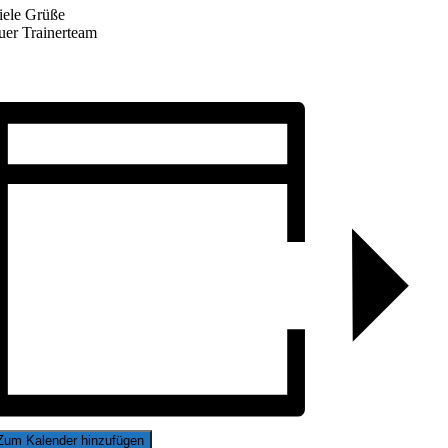
iele Grüße
uer Trainerteam
Zum Kalender hinzufügen