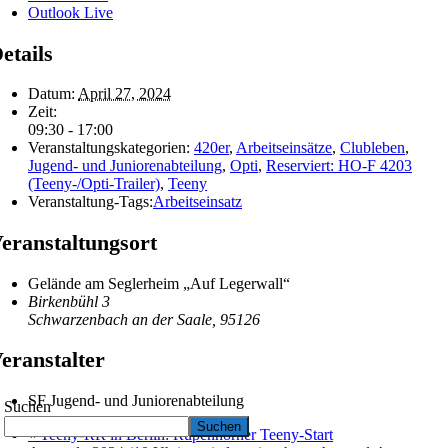
Outlook Live
etails
Datum:
April 27, 2024
Zeit:
09:30 - 17:00
Veranstaltungskategorien:
420er
,
Arbeitseinsätze
,
Clubleben
,
Jugend- und Juniorenabteilung
,
Opti
,
Reserviert: HO-F 4203
(Teeny-/Opti-Trailer)
,
Teeny
Veranstaltung-Tags:
Arbeitseinsatz
eranstaltungsort
Gelände am Seglerheim „Auf Legerwall“
Birkenbühl 3
Schwarzenbach an der Saale
,
95126
eranstalter
SF Jugend- und Juniorenabteilung
Suchen
Suchen
«
Teeny-RR in Berlin: Rupenhorner Teeny-Start