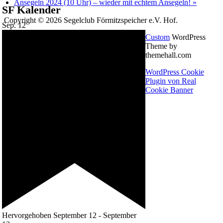
Ansegeln 2024 (10 Uhr) – wieder mit echtem Ansegeln!
»
SF Kalender
Copyright © 2026 Segelclub Förmitzspeicher e.V. Hof.
Sep.
12
Custom
WordPress
Theme by
themehall.com
WordPress Cookie
Plugin von Real
Cookie Banner
Hervorgehoben
September 12
-
September