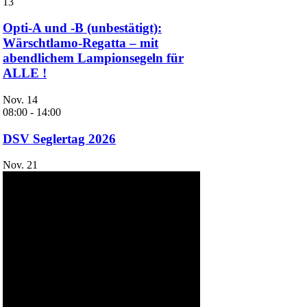
13
Opti-A und -B (unbestätigt):
Wärschtlamo-Regatta – mit
abendlichem Lampionsegeln für
ALLE !
Nov.
14
08:00
-
14:00
DSV Seglertag 2026
Nov.
21