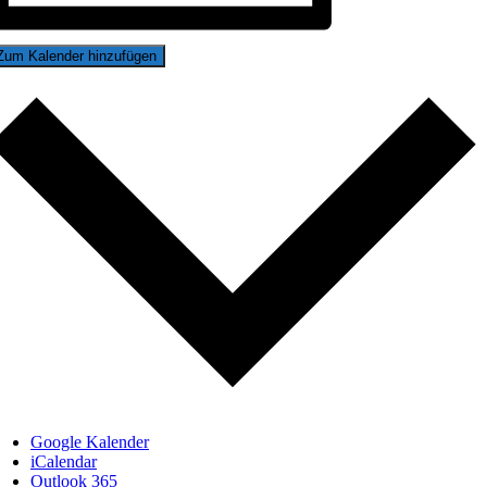
Zum Kalender hinzufügen
Google Kalender
iCalendar
Outlook 365