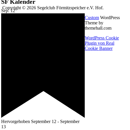
SF Kalender
Copyright © 2026 Segelclub Förmitzspeicher e.V. Hof.
Sep.
12
Custom
WordPress
Theme by
themehall.com
WordPress Cookie
Plugin von Real
Cookie Banner
Hervorgehoben
September 12
-
September
13