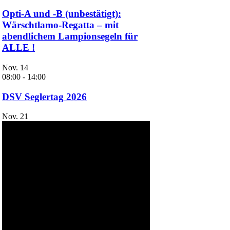
Opti-A und -B (unbestätigt):
Wärschtlamo-Regatta – mit
abendlichem Lampionsegeln für
ALLE !
Nov.
14
08:00
-
14:00
DSV Seglertag 2026
Nov.
21