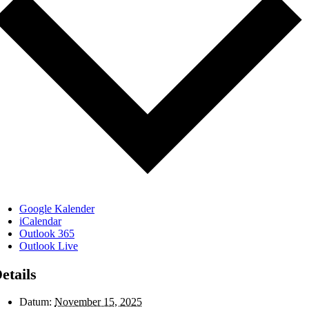
Google Kalender
iCalendar
Outlook 365
Outlook Live
etails
Datum:
November 15, 2025