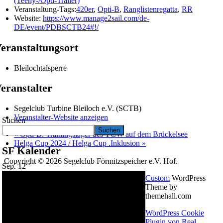
(Teeny-/Opti-Trailer)
Veranstaltung-Tags:
420er
,
Opti-B
,
Ranglistenregatta
,
RR
Website:
https://www.manage2sail.com/de-
DE/event/PDBSCTB24#!/
eranstaltungsort
Bleilochtalsperre
eranstalter
Segelclub Turbine Bleiloch e.V. (SCTB)
Veranstalter-Website anzeigen
Suchen
Suchen
«
Opti-B: Trainingslager des YCW auf dem Brückelsee
Helga Cup 2024 / Helga Cup .Inklusion
»
SF Kalender
Copyright © 2026 Segelclub Förmitzspeicher e.V. Hof.
Sep.
12
Custom
WordPress
Theme by
themehall.com
WordPress Cookie
Plugin von Real