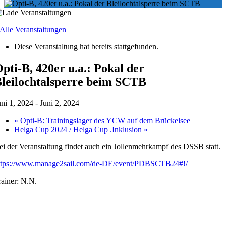
 Alle Veranstaltungen
Diese Veranstaltung hat bereits stattgefunden.
pti-B, 420er u.a.: Pokal der
leilochtalsperre beim SCTB
uni 1, 2024
-
Juni 2, 2024
«
Opti-B: Trainingslager des YCW auf dem Brückelsee
Helga Cup 2024 / Helga Cup .Inklusion
»
ei der Veranstaltung findet auch ein Jollenmehrkampf des DSSB statt.
ttps://www.manage2sail.com/de-DE/event/PDBSCTB24#!/
rainer: N.N.