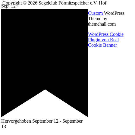
Copyright © 2026 Segelclub Förmitzspeicher e.V. Hof.
Sep.
12
Custom
WordPress
Theme by
themehall.com
WordPress Cookie
Plugin von Real
Cookie Banner
Hervorgehoben
September 12
-
September
13