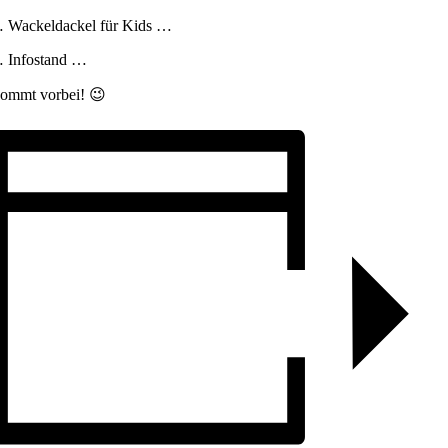
 Wackeldackel für Kids …
 Infostand …
ommt vorbei! 😉