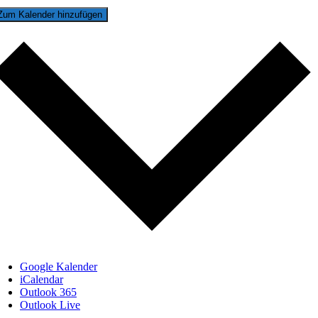
Zum Kalender hinzufügen
Google Kalender
iCalendar
Outlook 365
Outlook Live