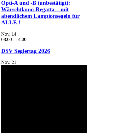
Opti-A und -B (unbestätigt):
Wärschtlamo-Regatta – mit
abendlichem Lampionsegeln für
ALLE !
Nov.
14
08:00
-
14:00
DSV Seglertag 2026
Nov.
21