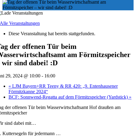
 Alle Veranstaltungen
Diese Veranstaltung hat bereits stattgefunden.
ag der offenen Tür beim
asserwirtschaftsamt am Förmitzspeicher
 wir sind dabei! :D
uni 29, 2024 @ 10:00
-
16:00
«
LJM Bayern+RR Teeny & RR 420: „9. Entenhausener
Förmitzkanne 2024“
BCF: Sonnwend-Regatta auf dem Förmitzspeicher (Yardstick)
»
ag der offenen Tür beim Wasserwirtschaftsamt Hof draußen am
örmitzspeicher
ir sind dabei mit…
 Kuttersegeln für jedermann …