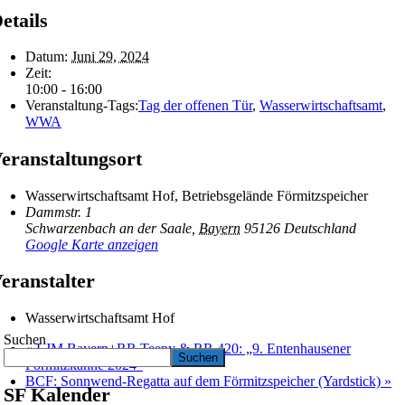
etails
Datum:
Juni 29, 2024
Zeit:
10:00 - 16:00
Veranstaltung-Tags:
Tag der offenen Tür
,
Wasserwirtschaftsamt
,
WWA
eranstaltungsort
Wasserwirtschaftsamt Hof, Betriebsgelände Förmitzspeicher
Dammstr. 1
Schwarzenbach an der Saale
,
Bayern
95126
Deutschland
Google Karte anzeigen
eranstalter
Wasserwirtschaftsamt Hof
Suchen
«
LJM Bayern+RR Teeny & RR 420: „9. Entenhausener
Suchen
Förmitzkanne 2024“
BCF: Sonnwend-Regatta auf dem Förmitzspeicher (Yardstick)
»
SF Kalender