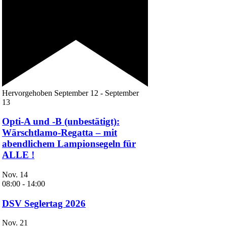
Hervorgehoben
September 12
-
September
13
Opti-A und -B (unbestätigt):
Wärschtlamo-Regatta – mit
abendlichem Lampionsegeln für
ALLE !
Nov.
14
08:00
-
14:00
DSV Seglertag 2026
Nov.
21