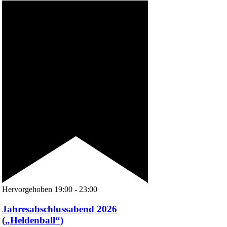
Hervorgehoben
19:00
-
23:00
Jahresabschlussabend 2026
(„Heldenball“)