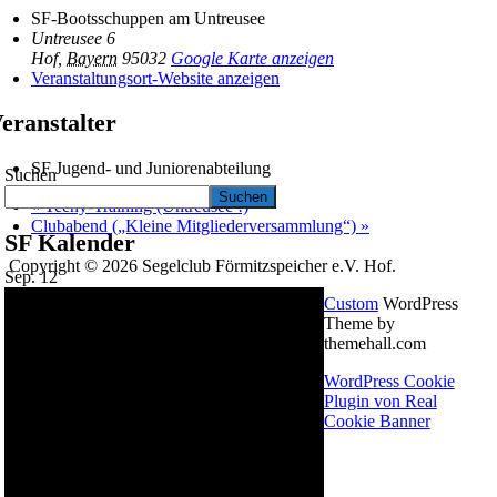
SF-Bootsschuppen am Untreusee
Untreusee 6
Hof
,
Bayern
95032
Google Karte anzeigen
Veranstaltungsort-Website anzeigen
eranstalter
SF Jugend- und Juniorenabteilung
Suchen
Suchen
«
Teeny-Training (Untreusee !)
Clubabend („Kleine Mitgliederversammlung“)
»
SF Kalender
Copyright © 2026 Segelclub Förmitzspeicher e.V. Hof.
Sep.
12
Custom
WordPress
Theme by
themehall.com
WordPress Cookie
Plugin von Real
Cookie Banner