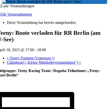
 Alle Veranstaltungen
Diese Veranstaltung hat bereits stattgefunden.
eeny: Boote verladen für RR Berlin (am
-See)
pril 18, 2023 @ 17:00
-
18:00
«
Teeny-Training (Untreusee !)
Clubabend („Kleine Mitgliederversammlung“)
»
ielgruppe: Teeny Racing Team / Regatta-Teilnehmer „Teeny-
tart Berlin“