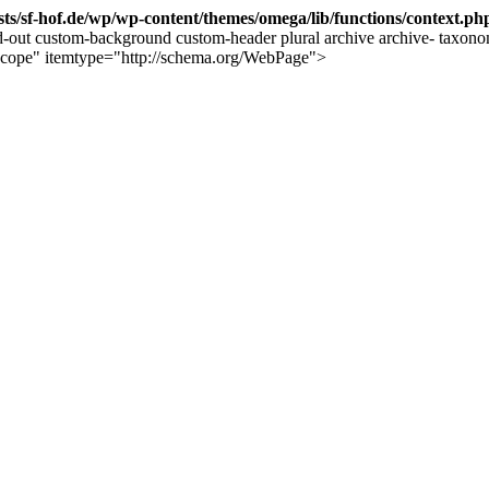
ts/sf-hof.de/wp/wp-content/themes/omega/lib/functions/context.ph
d-out custom-background custom-header plural archive archive- taxon
emscope" itemtype="http://schema.org/WebPage">