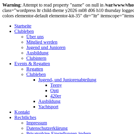
Warning
: Attempt to read property "name" on null in
/var/www/vhos
class="wordpress ltr child-theme y2026 m08 d06 h10 thursday logge
colors elementor-default elementor-kit-35" dir="ltr" itemscope="it
Startseite
Clubleben
Über uns
Mitglied werden
Jugend und Junioren
Ausbildung
Clubintern
Events & Regatten
Regatten
Clubleben
Jugend- und Juniorenabteilung
Teeny
Opti
420er
Ausbildung
Yachtsport
Kontakt
Rechtliches
Impressum
Datenschutzerklärung
Privatsphäre-Einstellungen ändern