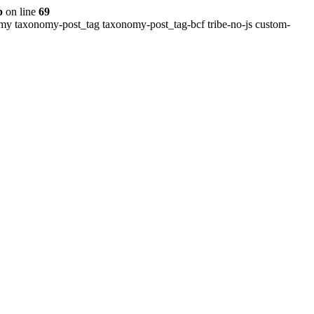
p
on line
69
omy taxonomy-post_tag taxonomy-post_tag-bcf tribe-no-js custom-