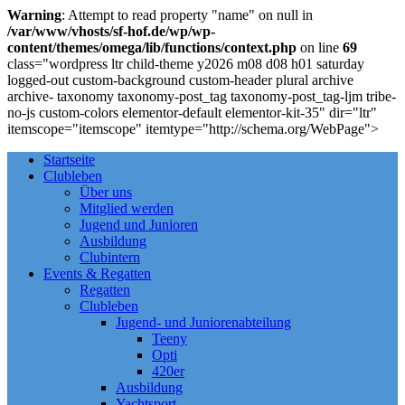
Warning
: Attempt to read property "name" on null in
/var/www/vhosts/sf-hof.de/wp/wp-
content/themes/omega/lib/functions/context.php
on line
69
class="wordpress ltr child-theme y2026 m08 d08 h01 saturday
logged-out custom-background custom-header plural archive
archive- taxonomy taxonomy-post_tag taxonomy-post_tag-ljm tribe-
no-js custom-colors elementor-default elementor-kit-35" dir="ltr"
itemscope="itemscope" itemtype="http://schema.org/WebPage">
Startseite
Clubleben
Über uns
Mitglied werden
Jugend und Junioren
Ausbildung
Clubintern
Events & Regatten
Regatten
Clubleben
Jugend- und Juniorenabteilung
Teeny
Opti
420er
Ausbildung
Yachtsport