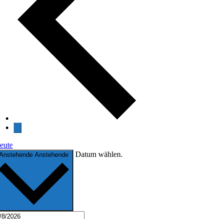
eute
Datum wählen.
Anstehende
Anstehende