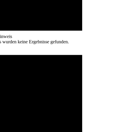
inweis
s wurden keine Ergebnisse gefunden.