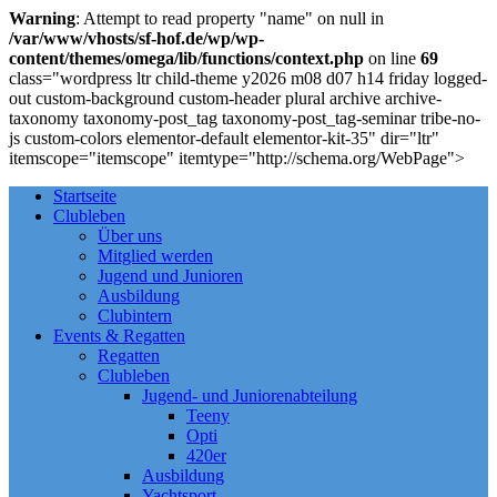
Warning
: Attempt to read property "name" on null in
/var/www/vhosts/sf-hof.de/wp/wp-
content/themes/omega/lib/functions/context.php
on line
69
class="wordpress ltr child-theme y2026 m08 d07 h14 friday logged-
out custom-background custom-header plural archive archive-
taxonomy taxonomy-post_tag taxonomy-post_tag-seminar tribe-no-
js custom-colors elementor-default elementor-kit-35" dir="ltr"
itemscope="itemscope" itemtype="http://schema.org/WebPage">
Startseite
Clubleben
Über uns
Mitglied werden
Jugend und Junioren
Ausbildung
Clubintern
Events & Regatten
Regatten
Clubleben
Jugend- und Juniorenabteilung
Teeny
Opti
420er
Ausbildung
Yachtsport