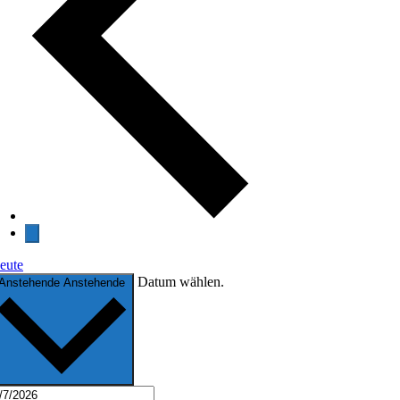
eute
Datum wählen.
Anstehende
Anstehende