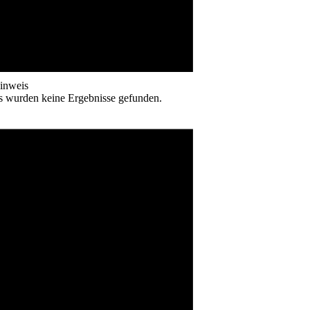
inweis
s wurden keine Ergebnisse gefunden.