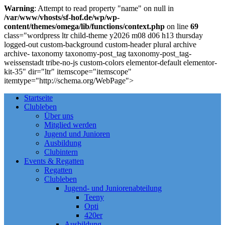
Warning
: Attempt to read property "name" on null in
/var/www/vhosts/sf-hof.de/wp/wp-
content/themes/omega/lib/functions/context.php
on line
69
class="wordpress ltr child-theme y2026 m08 d06 h13 thursday
logged-out custom-background custom-header plural archive
archive- taxonomy taxonomy-post_tag taxonomy-post_tag-
weissenstadt tribe-no-js custom-colors elementor-default elementor-
kit-35" dir="ltr" itemscope="itemscope"
itemtype="http://schema.org/WebPage">
Startseite
Clubleben
Über uns
Mitglied werden
Jugend und Junioren
Ausbildung
Clubintern
Events & Regatten
Regatten
Clubleben
Jugend- und Juniorenabteilung
Teeny
Opti
420er
Ausbildung