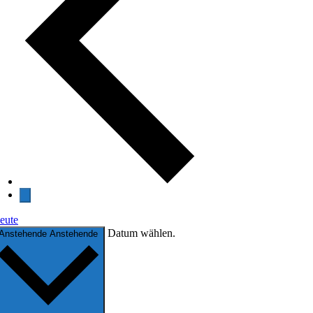
eute
Datum wählen.
Anstehende
Anstehende