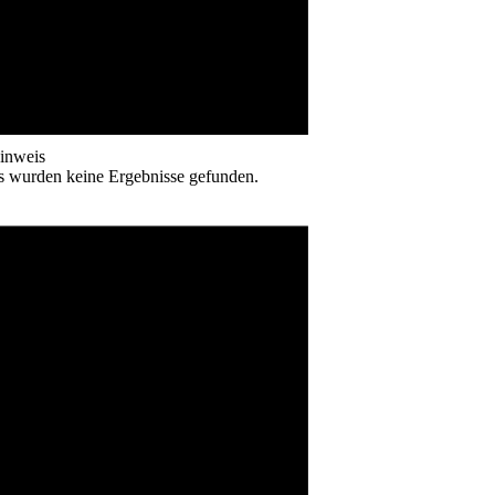
inweis
s wurden keine Ergebnisse gefunden.