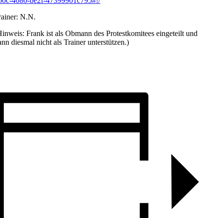
60c-4080-be2f-47399901c795#!/
rainer: N.N.
Hinweis: Frank ist als Obmann des Protestkomitees eingeteilt und
ann diesmal nicht als Trainer unterstützen.)