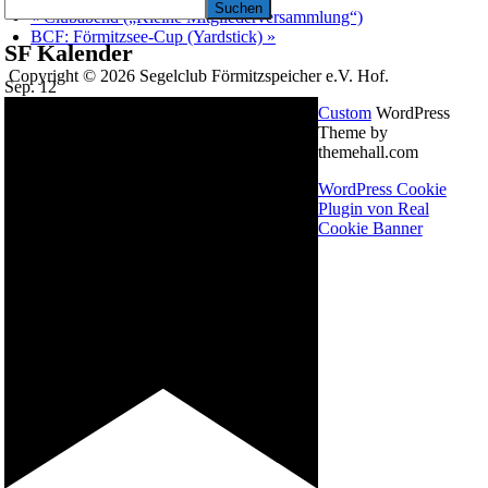
Suchen
«
Clubabend („Kleine Mitgliederversammlung“)
BCF: Förmitzsee-Cup (Yardstick)
»
SF Kalender
Copyright © 2026 Segelclub Förmitzspeicher e.V. Hof.
Sep.
12
Custom
WordPress
Theme by
themehall.com
WordPress Cookie
Plugin von Real
Cookie Banner