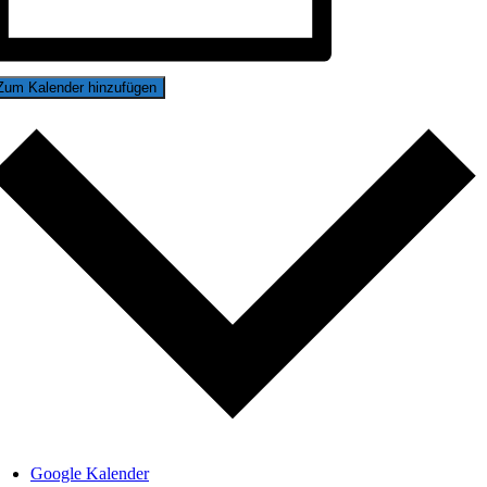
Zum Kalender hinzufügen
Google Kalender