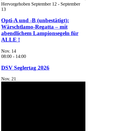
Hervorgehoben
September 12
-
September
13
Opti-A und -B (unbestätigt):
Wärschtlamo-Regatta – mit
abendlichem Lampionsegeln für
ALLE !
Nov.
14
08:00
-
14:00
DSV Seglertag 2026
Nov.
21