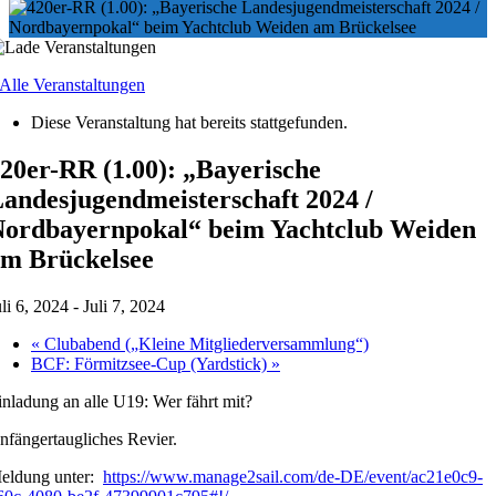
 Alle Veranstaltungen
Diese Veranstaltung hat bereits stattgefunden.
20er-RR (1.00): „Bayerische
andesjugendmeisterschaft 2024 /
ordbayernpokal“ beim Yachtclub Weiden
m Brückelsee
uli 6, 2024
-
Juli 7, 2024
«
Clubabend („Kleine Mitgliederversammlung“)
BCF: Förmitzsee-Cup (Yardstick)
»
inladung an alle U19: Wer fährt mit?
nfängertaugliches Revier.
eldung unter:
https://www.manage2sail.com/de-DE/event/ac21e0c9-