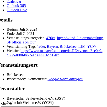
iCalendar
Outlook 365
Outlook Live
etails
Beginn:
Juli 6, 2024
Ende:
Juli 7, 2024
Veranstaltungskategorien:
420er
,
Jugend- und Juniorenabteilung
,
SF officials on tour
Veranstaltung-Tags:
420er
,
Bayern
,
Brückelsee
,
LJM
,
YCW
Website:
https://www.manage2sail.com/de-DE/event/ac21e0c9-
d60c-4080-be2f-47399901c795#!/
eranstaltungsort
Brückelsee
Wackersdorf
,
Deutschland
Google Karte anzeigen
eranstalter
Bayerischer Seglerverband e.V. (BSV)
Yachtclub Weiden e.V. (YCW)
Suchen