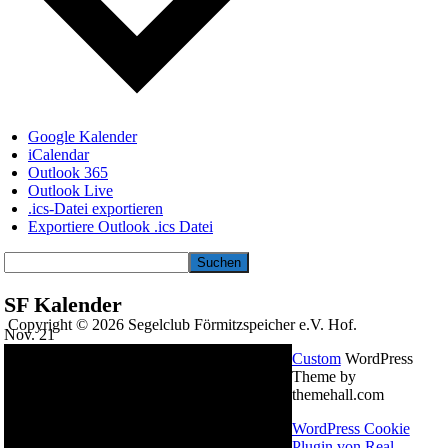
Google Kalender
iCalendar
Outlook 365
Outlook Live
.ics-Datei exportieren
Exportiere Outlook .ics Datei
Suchen
SF Kalender
Copyright © 2026 Segelclub Förmitzspeicher e.V. Hof.
Nov.
21
Custom
WordPress
Theme by
themehall.com
WordPress Cookie
Plugin von Real