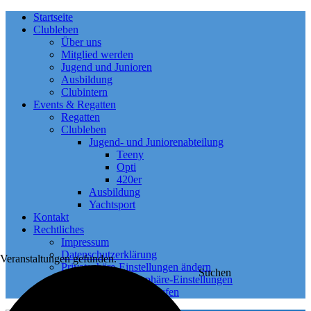
Startseite
Clubleben
Über uns
Mitglied werden
Jugend und Junioren
Ausbildung
Clubintern
Events & Regatten
Regatten
Clubleben
Jugend- und Juniorenabteilung
Teeny
Opti
420er
Ausbildung
Yachtsport
Kontakt
Rechtliches
Impressum
Datenschutzerklärung
 Veranstaltungen gefunden.
Privatsphäre-Einstellungen ändern
Suchen
Historie der Privatsphäre-Einstellungen
Einwilligungen widerrufen