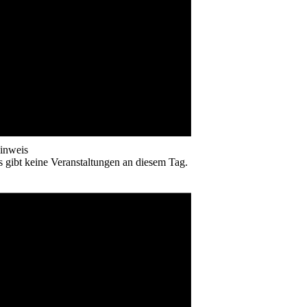
inweis
s gibt keine Veranstaltungen an diesem Tag.