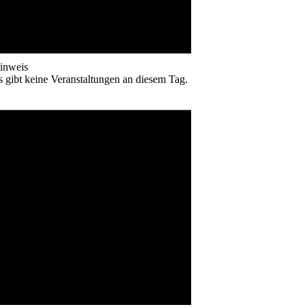
inweis
s gibt keine Veranstaltungen an diesem Tag.