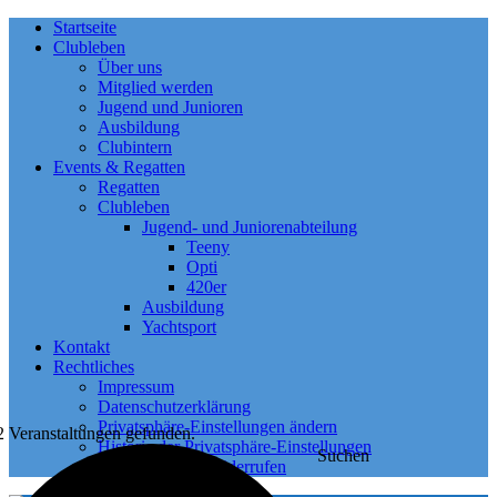
Startseite
Clubleben
Über uns
Mitglied werden
Jugend und Junioren
Ausbildung
Clubintern
Events & Regatten
Regatten
Clubleben
Jugend- und Juniorenabteilung
Teeny
Opti
420er
Ausbildung
Yachtsport
Kontakt
Rechtliches
Impressum
Datenschutzerklärung
Privatsphäre-Einstellungen ändern
2 Veranstaltungen gefunden.
Historie der Privatsphäre-Einstellungen
Suchen
Einwilligungen widerrufen