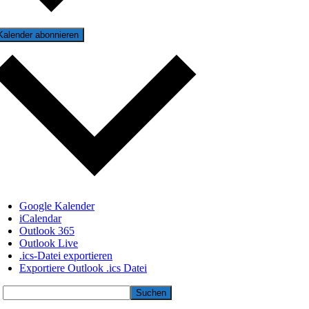
Kalender abonnieren
Google Kalender
iCalendar
Outlook 365
Outlook Live
.ics-Datei exportieren
Exportiere Outlook .ics Datei
Suchen