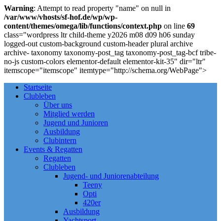
Warning
: Attempt to read property "name" on null in
/var/www/vhosts/sf-hof.de/wp/wp-
content/themes/omega/lib/functions/context.php
on line
69
class="wordpress ltr child-theme y2026 m08 d09 h06 sunday
logged-out custom-background custom-header plural archive
archive- taxonomy taxonomy-post_tag taxonomy-post_tag-bcf tribe-
no-js custom-colors elementor-default elementor-kit-35" dir="ltr"
itemscope="itemscope" itemtype="http://schema.org/WebPage">
Startseite
Clubleben
Über uns
Mitglied werden
Jugend und Junioren
Ausbildung
Clubintern
Events & Regatten
Regatten
Clubleben
Jugend- und Juniorenabteilung
Teeny
Opti
420er
Ausbildung
Yachtsport