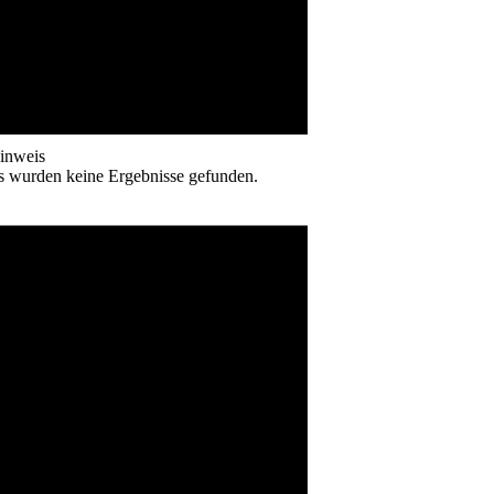
inweis
s wurden keine Ergebnisse gefunden.