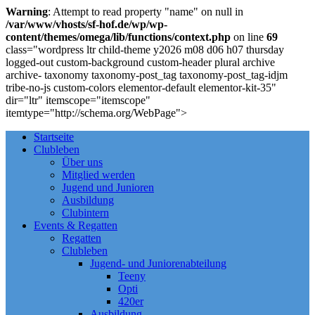
Warning
: Attempt to read property "name" on null in
/var/www/vhosts/sf-hof.de/wp/wp-
content/themes/omega/lib/functions/context.php
on line
69
class="wordpress ltr child-theme y2026 m08 d06 h07 thursday
logged-out custom-background custom-header plural archive
archive- taxonomy taxonomy-post_tag taxonomy-post_tag-idjm
tribe-no-js custom-colors elementor-default elementor-kit-35"
dir="ltr" itemscope="itemscope"
itemtype="http://schema.org/WebPage">
Startseite
Clubleben
Über uns
Mitglied werden
Jugend und Junioren
Ausbildung
Clubintern
Events & Regatten
Regatten
Clubleben
Jugend- und Juniorenabteilung
Teeny
Opti
420er
Ausbildung