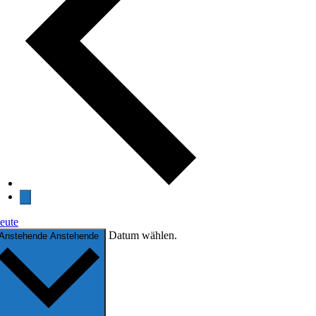
eute
Datum wählen.
Anstehende
Anstehende