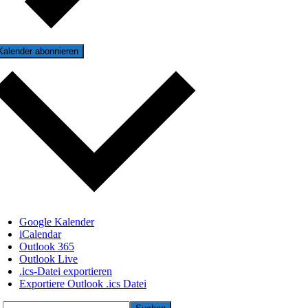
Kalender abonnieren
Google Kalender
iCalendar
Outlook 365
Outlook Live
.ics-Datei exportieren
Exportiere Outlook .ics Datei