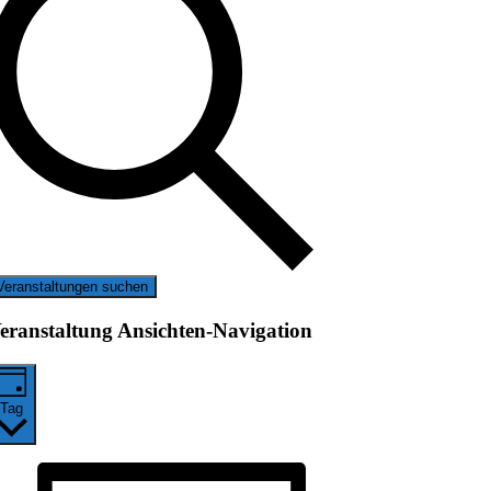
Veranstaltungen suchen
eranstaltung Ansichten-Navigation
Tag