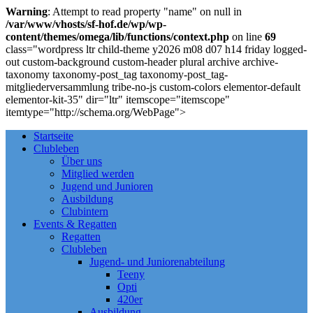
Warning
: Attempt to read property "name" on null in
/var/www/vhosts/sf-hof.de/wp/wp-
content/themes/omega/lib/functions/context.php
on line
69
class="wordpress ltr child-theme y2026 m08 d07 h14 friday logged-
out custom-background custom-header plural archive archive-
taxonomy taxonomy-post_tag taxonomy-post_tag-
mitgliederversammlung tribe-no-js custom-colors elementor-default
elementor-kit-35" dir="ltr" itemscope="itemscope"
itemtype="http://schema.org/WebPage">
Startseite
Clubleben
Über uns
Mitglied werden
Jugend und Junioren
Ausbildung
Clubintern
Events & Regatten
Regatten
Clubleben
Jugend- und Juniorenabteilung
Teeny
Opti
420er
Ausbildung