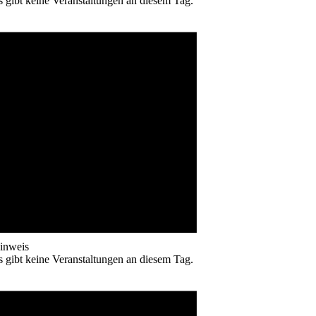
s gibt keine Veranstaltungen an diesem Tag.
inweis
s gibt keine Veranstaltungen an diesem Tag.