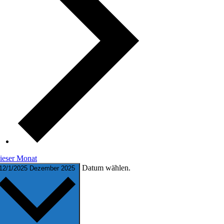
ieser Monat
Datum wählen.
12/1/2025
Dezember 2025