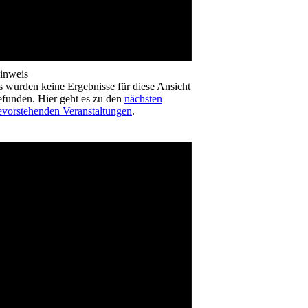
inweis
s wurden keine Ergebnisse für diese Ansicht
efunden. Hier geht es zu den
nächsten
evorstehenden Veranstaltungen
.