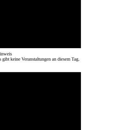
inweis
s gibt keine Veranstaltungen an diesem Tag.