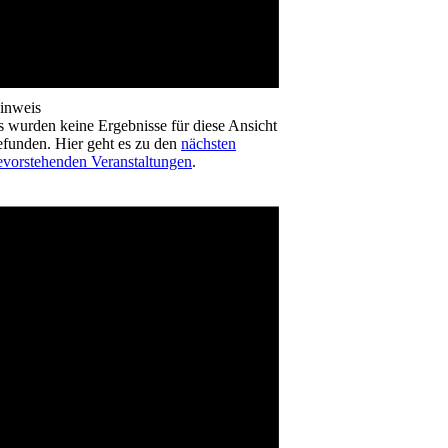
inweis
s wurden keine Ergebnisse für diese Ansicht
efunden. Hier geht es zu den
nächsten
evorstehenden Veranstaltungen
.