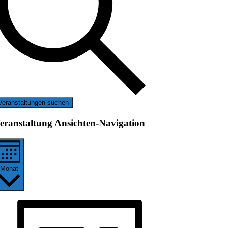
Veranstaltungen suchen
eranstaltung Ansichten-Navigation
Monat