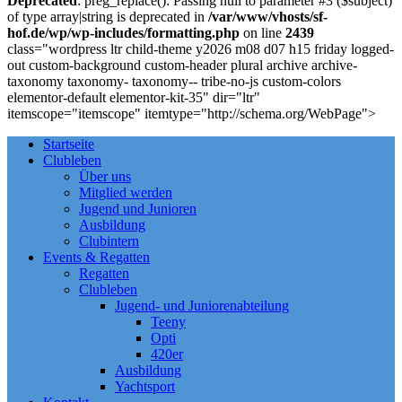
Deprecated
: preg_replace(): Passing null to parameter #3 ($subject)
of type array|string is deprecated in
/var/www/vhosts/sf-
hof.de/wp/wp-includes/formatting.php
on line
2439
class="wordpress ltr child-theme y2026 m08 d07 h15 friday logged-
out custom-background custom-header plural archive archive-
taxonomy taxonomy- taxonomy-- tribe-no-js custom-colors
elementor-default elementor-kit-35" dir="ltr"
itemscope="itemscope" itemtype="http://schema.org/WebPage">
Startseite
Clubleben
Über uns
Mitglied werden
Jugend und Junioren
Ausbildung
Clubintern
Events & Regatten
Regatten
Clubleben
Jugend- und Juniorenabteilung
Teeny
Opti
420er
Ausbildung
Yachtsport