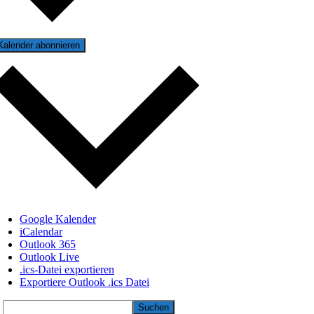
Kalender abonnieren
Google Kalender
iCalendar
Outlook 365
Outlook Live
.ics-Datei exportieren
Exportiere Outlook .ics Datei
Suchen