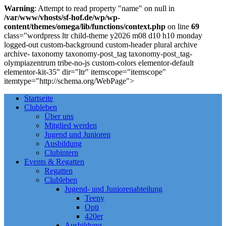
Warning
: Attempt to read property "name" on null in
/var/www/vhosts/sf-hof.de/wp/wp-
content/themes/omega/lib/functions/context.php
on line
69
class="wordpress ltr child-theme y2026 m08 d10 h10 monday
logged-out custom-background custom-header plural archive
archive- taxonomy taxonomy-post_tag taxonomy-post_tag-
olympiazentrum tribe-no-js custom-colors elementor-default
elementor-kit-35" dir="ltr" itemscope="itemscope"
itemtype="http://schema.org/WebPage">
Startseite
Clubleben
Über uns
Mitglied werden
Jugend und Junioren
Ausbildung
Clubintern
Events & Regatten
Regatten
Clubleben
Jugend- und Juniorenabteilung
Teeny
Opti
420er
Ausbildung