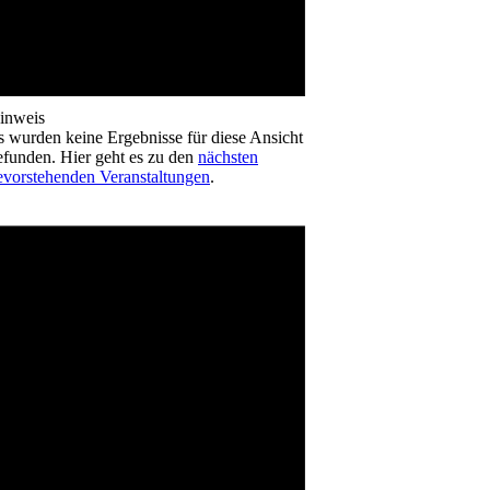
inweis
s wurden keine Ergebnisse für diese Ansicht
efunden. Hier geht es zu den
nächsten
evorstehenden Veranstaltungen
.