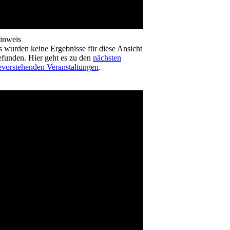
inweis
s wurden keine Ergebnisse für diese Ansicht
efunden. Hier geht es zu den
nächsten
evorstehenden Veranstaltungen
.