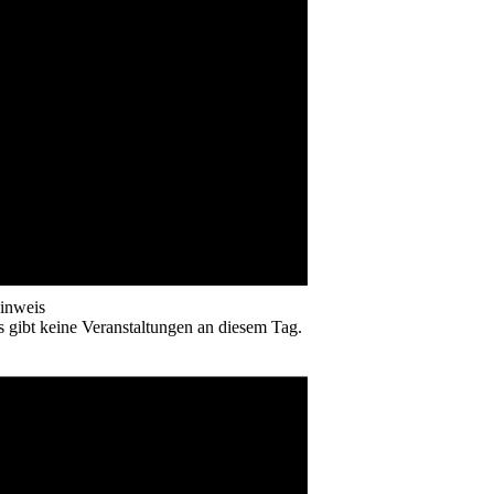
inweis
s gibt keine Veranstaltungen an diesem Tag.