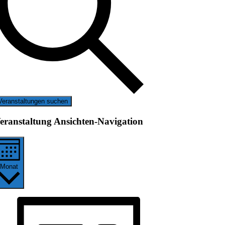
Veranstaltungen suchen
eranstaltung Ansichten-Navigation
Monat