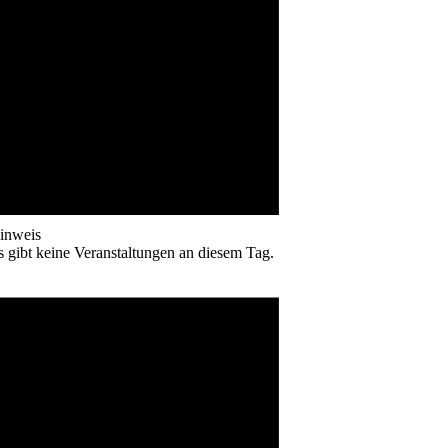
inweis
s gibt keine Veranstaltungen an diesem Tag.