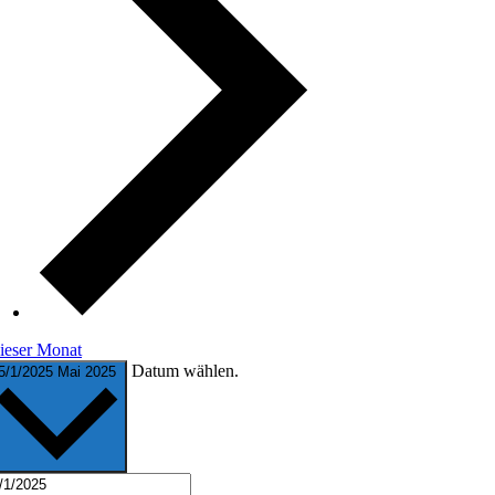
ieser Monat
Datum wählen.
5/1/2025
Mai 2025