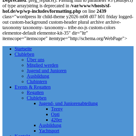
Deprecated
: preg_replace(): Passing null to parameter #3 ($subject)
of type array|string is deprecated in
/var/www/vhosts/sf-
hof.de/wp/wp-includes/formatting.php
on line
2439
class="wordpress ltr child-theme y2026 m08 d07 h01 friday logged-
out custom-background custom-header plural archive archive-
taxonomy taxonomy- taxonomy-- tribe-no-js custom-colors
elementor-default elementor-kit-35" dir="ltr"
itemscope="itemscope" itemtype="http://schema.org/WebPage">
Startseite
Clubleben
Über uns
Mitglied werden
Jugend und Junioren
Ausbildung
Clubintern
Events & Regatten
Regatten
Clubleben
Jugend- und Juniorenabteilung
Teeny
Opti
420er
Ausbildung
Yachtsport