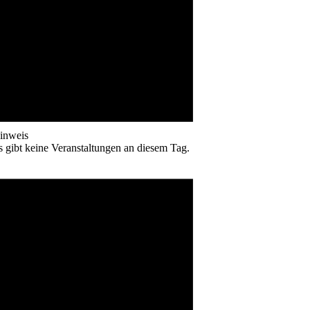
inweis
s gibt keine Veranstaltungen an diesem Tag.