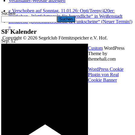
Veranstalter-Website anzeigen
«
Verschoben auf Sonntag, 11.01.26: Opti/Teeny/420er:
Suchen
Workshop „Wettfahrtregeln für Jugendliche“ in Weißenstadt
Suchen
Infoabend „Bootsführerscheine & Funkscheine“ (Neuer Termin!)
»
SF Kalender
Copyright © 2026 Segelclub Förmitzspeicher e.V. Hof.
Sep.
12
Custom
WordPress
Theme by
themehall.com
WordPress Cookie
Plugin von Real
Cookie Banner