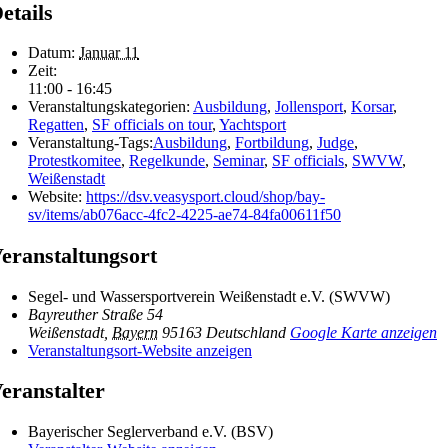
etails
Datum:
Januar 11
Zeit:
11:00 - 16:45
Veranstaltungskategorien:
Ausbildung
,
Jollensport
,
Korsar
,
Regatten
,
SF officials on tour
,
Yachtsport
Veranstaltung-Tags:
Ausbildung
,
Fortbildung
,
Judge
,
Protestkomitee
,
Regelkunde
,
Seminar
,
SF officials
,
SWVW
,
Weißenstadt
Website:
https://dsv.veasysport.cloud/shop/bay-
sv/items/ab076acc-4fc2-4225-ae74-84fa00611f50
eranstaltungsort
Segel- und Wassersportverein Weißenstadt e.V. (SWVW)
Bayreuther Straße 54
Weißenstadt
,
Bayern
95163
Deutschland
Google Karte anzeigen
Veranstaltungsort-Website anzeigen
eranstalter
Bayerischer Seglerverband e.V. (BSV)