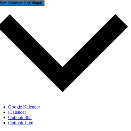
Zum Kalender hinzufügen
Google Kalender
iCalendar
Outlook 365
Outlook Live